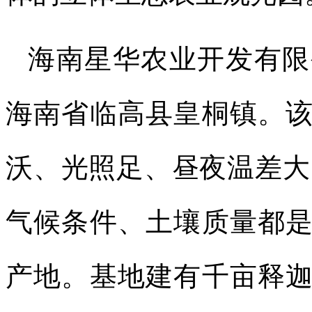
海南星华农业开发有限
海南省临高县皇桐镇。
沃、光照足、昼夜温差大
气候条件、土壤质量都
产地。基地建有千亩释