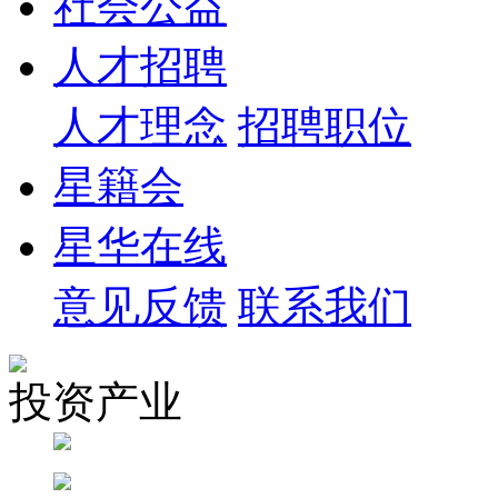
社会公益
人才招聘
人才理念
招聘职位
星籍会
星华在线
意见反馈
联系我们
投资产业